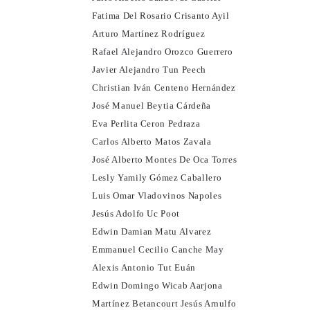
Fatima Del Rosario Crisanto Ayil
Arturo Martínez Rodríguez
Rafael Alejandro Orozco Guerrero
Javier Alejandro Tun Peech
Christian Iván Centeno Hernández
José Manuel Beytia Cárdeña
Eva Perlita Ceron Pedraza
Carlos Alberto Matos Zavala
José Alberto Montes De Oca Torres
Lesly Yamily Gómez Caballero
Luis Omar Vladovinos Napoles
Jesús Adolfo Uc Poot
Edwin Damian Matu Alvarez
Emmanuel Cecilio Canche May
Alexis Antonio Tut Euán
Edwin Domingo Wicab Aarjona
Martínez Betancourt Jesús Arnulfo