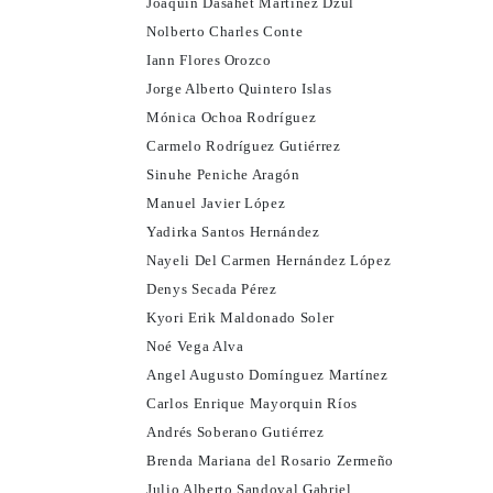
Joaquín Dasahet Martínez Dzul
Nolberto Charles Conte
Iann Flores Orozco
Jorge Alberto Quintero Islas
Mónica Ochoa Rodríguez
Carmelo Rodríguez Gutiérrez
Sinuhe Peniche Aragón
Manuel Javier López
Yadirka Santos Hernández
Nayeli Del Carmen Hernández López
Denys Secada Pérez
Kyori Erik Maldonado Soler
Noé Vega Alva
Angel Augusto Domínguez Martínez
Carlos Enrique Mayorquin Ríos
Andrés Soberano Gutiérrez
Brenda Mariana del Rosario Zermeño
Julio Alberto Sandoval Gabriel