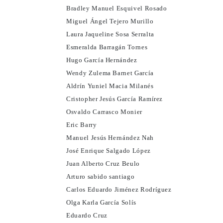
Bradley Manuel Esquivel Rosado
Miguel Ángel Tejero Murillo
Laura Jaqueline Sosa Serralta
Esmeralda Barragán Tornes
Hugo García Hernández
Wendy Zulema Barnet García
Aldrín Yuniel Macia Milanés
Cristopher Jesús García Ramírez
Osvaldo Carrasco Monier
Eric Barry
Manuel Jesús Hernández Nah
José Enrique Salgado López
Juan Alberto Cruz Beulo
Arturo sabido santiago
Carlos Eduardo Jiménez Rodríguez
Olga Karla García Solís
Eduardo Cruz