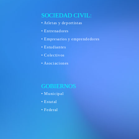
SOCIEDAD CIVIL:
• Atletas y deportistas
• Entrenadores
• Empresarios y emprendedores
• Estudiantes
• Colectivos
• Asociaciones
GOBIERNOS
• Municipal
• Estatal
• Federal