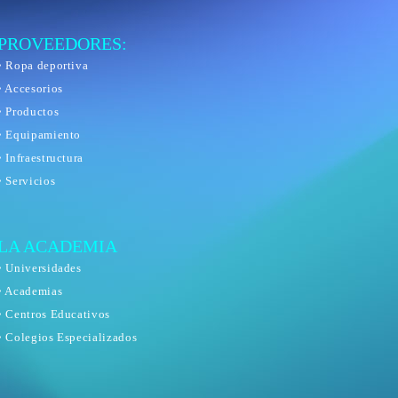
PROVEEDORES:
• Ropa deportiva
• Accesorios
• Productos
• Equipamiento
• Infraestructura
• Servicios
LA ACADEMIA
• Universidades
• Academias
• Centros Educativos
• Colegios Especializados