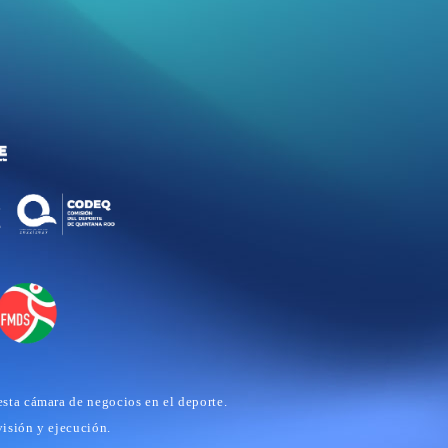
esta cámara de negocios en el deporte.
visión y ejecución.