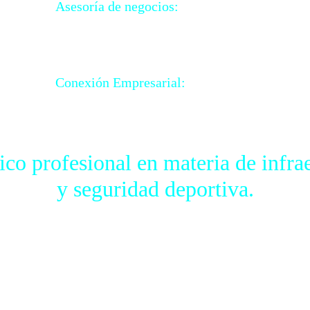
Asesoría de negocios:
Te acompañamos a conseguir los resultados que busca
clientes? Te ayudamos.
Conexión Empresarial:
Te llevamos directamente con las personas u empresas que 
de negocios y más.
co profesional en materia de infra
y seguridad deportiva.