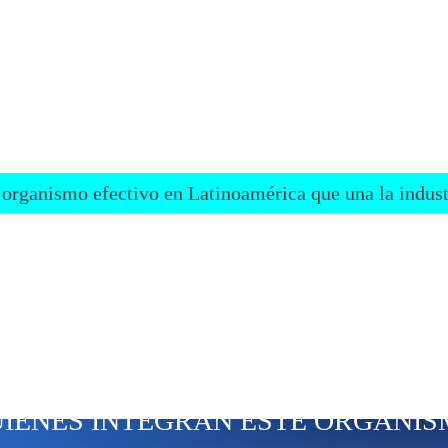
¿PORQUÉ CREAMOS AL CÁMARA
 que es tener un negocio hoy en día, pagar renta, nominas y que sea rentabl
s lo complicado que es conseguir clientes, ventas y aliados comerciales.
ue te sientes solo y en ocasiones frustrado de no poder vivir de lo que te 
 organismo efectivo en Latinoamérica que una la indust
• Integramos la industria deportiva en un ecosistema adecuado.
• Encontramos y te conectamos con las personas-negocios que t
Clientes, proveedores etc.
• Te brindamos las habilidades que necesitas para desarrollarte
UIÉNES INTEGRAN ESTE ORGANIS