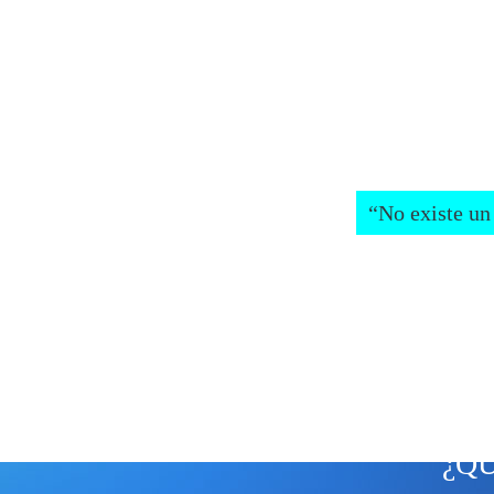
• Sabemos lo difícil
• Estamos consciente
• Nos damos cuenta q
Deporte.
“No existe un
¿Qué hacemos?
¿Q