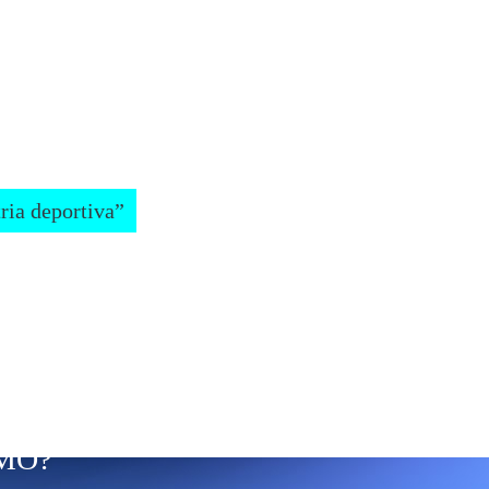
?
e.
apasiona...
El
ria deportiva”
e ayudaran a generar mas ingresos y crecer:
 ¿Qué necesitas aprender?
MO?