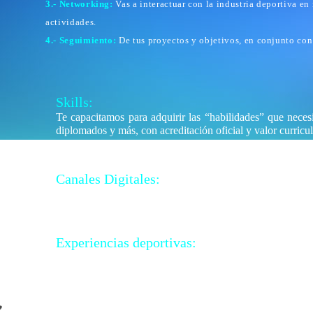
3.- Networking:
Vas a interactuar con la industria deportiva en
actividades.
4.- Seguimiento:
De tus proyectos y objetivos, en conjunto con
Skills:
Te capacitamos para adquirir las “habilidades” que necesita
diplomados y más, con acreditación oficial y valor curricul
Canales Digitales:
Para atender tus necesidades, descargar libros, manuales, 
Experiencias deportivas:
Creamos momentos úncios, mediante activaciones de marc
¿Tienes algún evento o proyecto en mente?
Hagamos si