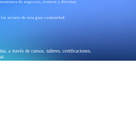
 reuniones de negocios, eventos y diversas
 los actores de esta gran comunidad.
s, a través de cursos, talleres, certificaciones,
ar.
ver videos especializados y más.
a, retos, congresos, campamentos y más.
nergia.